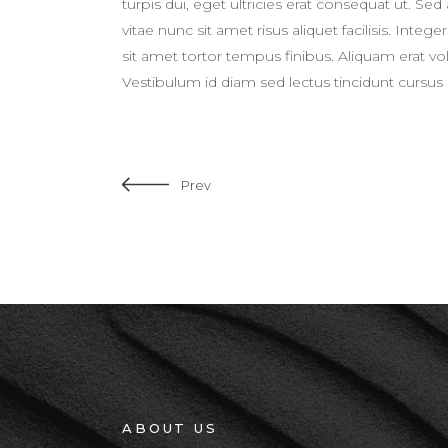
turpis dui, eget ultricies erat consequat ut. 
vitae nunc sit amet risus aliquet facilisis. Int
sit amet tortor tempus finibus. Aliquam erat 
Vestibulum id diam sed lectus tincidunt cursus 
Prev
ABOUT US