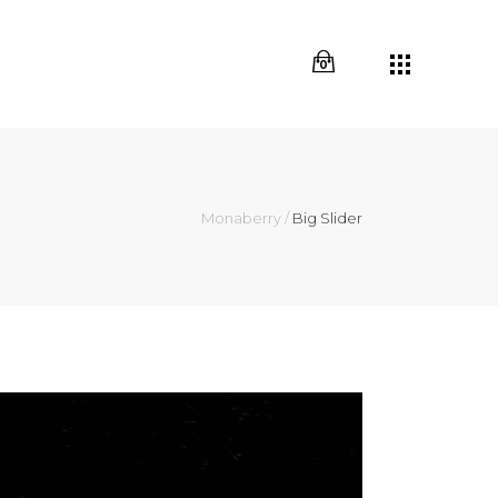
0
Monaberry
/
Big Slider