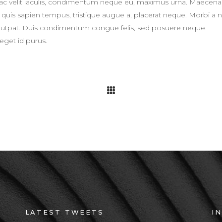
Sed ac velit iaculis, condimentum neque eu, maximus urna. Maecena
eger quis sapien tempus, tristique augue a, placerat neque. Morbi a 
volutpat. Duis condimentum congue felis, sed posuere neque.
eget id purus.
LATEST TWEETS
I