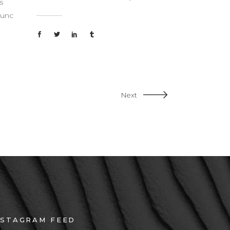
s
nunc
Next
NSTAGRAM FEED